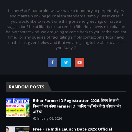
Hi there! at Biharlocalnews we have a tendency to perpetually try
and maintain on-line journalism standards. simply just in case if
you would like to report one thing or send greetings or have a
suggestion? be at liberty to succeed in Biharlocalnews exploitation
below contact kind. we are going to come back to you at the earliest
time. For any queries of facilitating simply contact biharlocalnews
on the link given below and that we are going to be able to assist
you 24 by 7.
RANDOM POSTS
Bihar Farmer ID Registration 2026: बिहार के सभी
किसानों का बनेगा Farmer ID, जानिए कहाँ और कैसे बनेगा फार्मर
आईडी
January 06, 2026
Free Fire India Launch Date 2025: Official